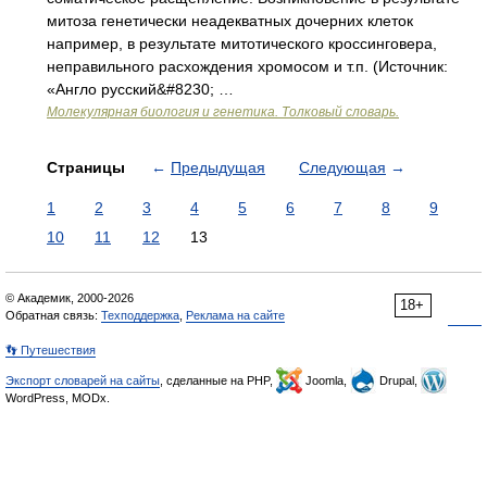
митоза генетически неадекватных дочерних клеток
например, в результате митотического кроссинговера,
неправильного расхождения хромосом и т.п. (Источник:
«Англо русский&#8230; …
Молекулярная биология и генетика. Толковый словарь.
Страницы
←
Предыдущая
Следующая
→
1
2
3
4
5
6
7
8
9
10
11
12
13
© Академик, 2000-2026
18+
Обратная связь:
Техподдержка
,
Реклама на сайте
👣 Путешествия
Экспорт словарей на сайты
, сделанные на PHP,
Joomla,
Drupal,
WordPress, MODx.