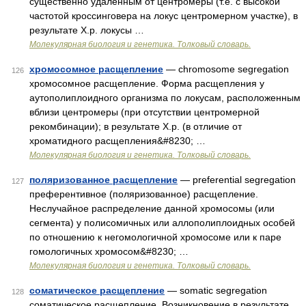
существенно удаленным от центромеры (т.е. с высокой
частотой кроссинговера на локус центромерном участке), в
результате Х.р. локусы …
Молекулярная биология и генетика. Толковый словарь.
хромосомное расщепление
— chromosome segregation
126
хромосомное расщепление. Фоpма расщепления у
аутополиплоидного организма по локусам, расположенным
вблизи центромеры (при отсутствии центромерной
рекомбинации); в результате Х.р. (в отличие от
хроматидного расщепления&#8230; …
Молекулярная биология и генетика. Толковый словарь.
поляризованное расщепление
— preferential segregation
127
преферентивное (поляризованное) расщепление.
Hеслучайное распределение данной хромосомы (или
сегмента) у полисомичных или аллополиплоидных особей
по отношению к негомологичной хромосоме или к паре
гомологичных хромосом&#8230; …
Молекулярная биология и генетика. Толковый словарь.
соматическое расщепление
— somatic segregation
128
соматическое расщепление. Возникновение в результате