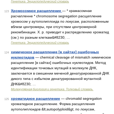
Генетика. Энциклопедический словарь
Хромосомное расщепление
— * храмасомнае
123
расчапленне * chromosomе segregation расщепление
хромосом у аутополиплоида по локусам, расположенным
вблизи центромеры, при отсутствии центромерной
рекомбинации. Х. р. приводит к распределению хроматид
(см.) по разным клеткам&#8230; …
Генетика. Энциклопедический словарь
химическое расщепление [в сайтах] ошибочных
124
нуклеотидов
— chemical cleavage of mismatch химическое
расщепление [в сайтах] ошибочных нуклеотидов. Метод
идентификации точковых мутаций в молекуле ДНК,
заключается в смешении меченой денатурированной ДНК
дикого типа с избытком денатурированной мутантной
ДНК&#8230; …
Молекулярная биология и генетика. Толковый словарь.
хроматидное расщепление
— chromatid segregation
125
хроматидное расщепление. Форма расщепления
аутополиплоидов &lt;autopolyploid&gt; по локусам,