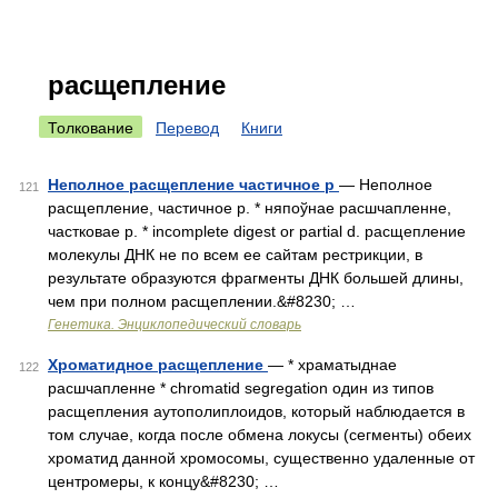
расщепление
Толкование
Перевод
Книги
Неполное расщепление частичное р
— Неполное
121
расщепление, частичное р. * няпоўнае расшчапленне,
частковае р. * incomplete digest or partial d. расщепление
молекулы ДНК не по всем ее сайтам рестрикции, в
результате образуются фрагменты ДНК большей длины,
чем при полном расщеплении.&#8230; …
Генетика. Энциклопедический словарь
Хроматидное расщепление
— * храматыднае
122
расшчапленне * chromatid segregation один из типов
расщепления аутополиплоидов, который наблюдается в
том случае, когда после обмена локусы (сегменты) обеих
хроматид данной хромосомы, существенно удаленные от
центромеры, к концу&#8230; …